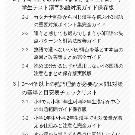
学生テスト漢字熟語対策ガイド保存版
カタカナ熟語から同じ漢字を選ぶ小3国語
の重要対策ポイント集完全ガイド
違うと感じても選んでしまう小3国語の失
点パターンと対策法改善ガイド
熟語で選べない小3が得点を落とす本当の
原因と改善策まとめ完全ガイド
読めば分かるはずが通用しない小3国語の
注意点まとめ保存版実践版
3〜4個以上の熟語理解が必要な大問1対策
の基準と目安表チェックリスト
小3でも小学1年生/小学2年生漢字が中心
の出題範囲ガイド保存版
小学1年生/小学2年生漢字でも対策量が増
える仕組みと注意点完全ガイド
片っ端から覚えても得点に直結しにくい