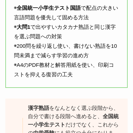
◉
全国統一小学生テスト国語
で配点の大きい
言語問題を優先して固める方法
◉
大問1
で出やすいカタカナ熟語と同じ漢字
を選ぶ問題への対策
◉200問を繰り返し使い、書けない熟語を10
問未満まで減らす学習の進め方
◉A4のPDF教材と解答用紙を使い、印刷コ
ストを抑える復習の工夫
漢字熟語
をなんとなく選ぶ段階から、
自分で書ける段階へ進めると、
全国統
一小学生テスト
だけでなく、これから
の
中学受験
にも役立つ土台になりま