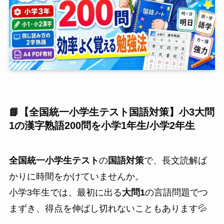
📘【全国統一小学生テスト国語対策】小3大問
1の漢字熟語200問を小学1年生/小学2年生
全国統一小学生テスト
の
国語対策
で、長文読解ば
かりに時間をかけていませんか。
小学3年生では、最初に出る
大問1
の言語問題でつ
まずき、得点を伸ばし切れないこともあります💦