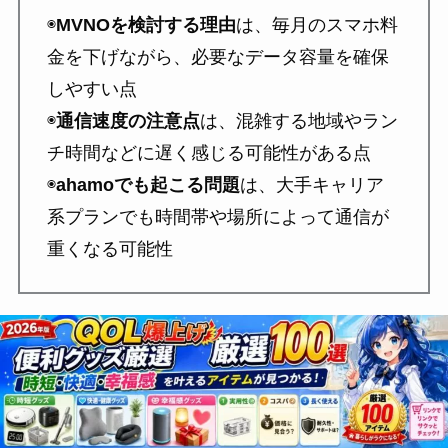
◉
MVNOを検討する理由
は、毎月のスマホ料
金を下げながら、必要なデータ容量を確保
しやすい点
◉
通信速度の注意点
は、混雑する地域やラン
チ時間などに遅く感じる可能性がある点
◉
ahamoでも起こる問題
は、大手キャリア
系プランでも時間帯や場所によって通信が
重くなる可能性
【MVNOの速度不安】ランチ時間や混雑エリ
アで遅くなる可能性とahamoとの違い