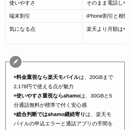
使いやすさ
そのまま電話しや
端末割引
iPhone割引と相
気になる点
楽天より月額はや
◉
料金重視なら楽天モバイル
は、20GBまで
2,178円で使える点が魅力
◉
使いやすさ重視ならahamo
は、30GBと5
分通話無料が標準で付く安心感
◉
総合判断ではahamo継続寄り
は、楽天モ
バイルの申込エラーと通話アプリの手間を