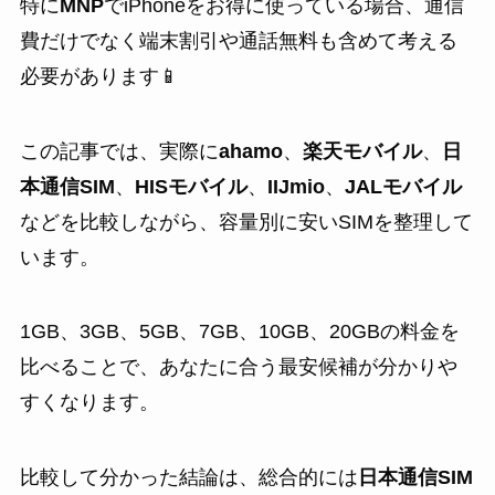
特に
MNP
でiPhoneをお得に使っている場合、通信
費だけでなく端末割引や通話無料も含めて考える
必要があります📱
この記事では、実際に
ahamo
、
楽天モバイル
、
日
本通信SIM
、
HISモバイル
、
IIJmio
、
JALモバイル
などを比較しながら、容量別に安いSIMを整理して
います。
1GB、3GB、5GB、7GB、10GB、20GBの料金を
比べることで、あなたに合う最安候補が分かりや
すくなります。
比較して分かった結論は、総合的には
日本通信SIM