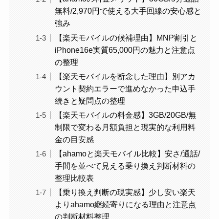
無料/2,970円で使える大手回線の安心感と
強み
【楽天モバイルの候補理由】MNP割引と
iPhone16e実質65,000円の魅力と注意点
の整理
【楽天モバイルを断念した理由】別アカ
ウント契約エラーで進めなかった申込手
続きと疑問点の整理
【楽天モバイルの料金感】3GB/20GB/無
制限で変わる月額負担と現実的な利用料
金の目安感
【ahamoと楽天モバイル比較】安さ/通話/
手間を並べて見える乗り換え判断材料の
整理比較表
【乗り換え判断の現実感】少し安い楽天
よりahamo継続寄りになる理由と注意点
の判断材料整理