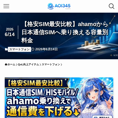
【格安SIM最安比較】ahamoから
2026
日本通信SIMへ乗り換える容量別
6/14
料金
2026年6月14日
スマートフォン
ホーム
QoL向上アイテム
スマートフォン