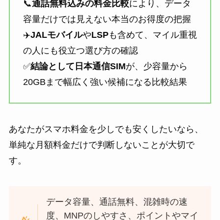
📞
通話無料込みの料金比較
により、データ
容量だけでは見えない本当のお得度の把握
✈️
JALモバイル
や
LSP
も含めて、マイル重視
の人にも役立つ選び方の確認
✅
結論として日本通信SIM
が、少容量から
20GBまで幅広く強い候補になる比較結果
あなたがスマホ料金を少しでも安くしたいなら、
単純な月額料金だけで判断しないことが大切で
す。
データ容量、通話無料、混雑時の速
度、MNPのしやすさ、ポイントやマイ