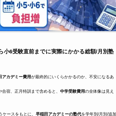
ら小6受験直前までに実際にかかる総額/月別塾
田アカデミー費用
が最終的にいくらかかるのか、不安になるあ
や合宿、正月特訓まで含めると、
中学受験費用
の全体像は見え
うケースをもとに、
早稲田アカデミーの塾代
を学年別/月別/追