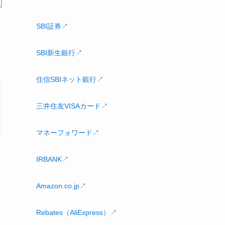
SBI証券↗
SBI新生銀行↗
住信SBIネット銀行↗
三井住友VISAカード↗
マネーフォワード↗
IRBANK↗
Amazon.co.jp↗
Rebates（AliExpress）↗