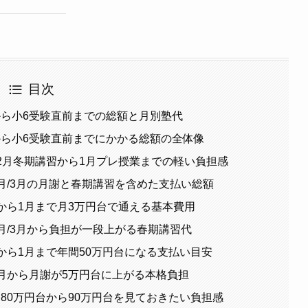
目次
から小6受験直前までの総額と月別塾代
から小6受験直前までにかかる総額の全体像
2月冬期講習から1月プレ授業までの軽い負担感
月/3月の月謝と春期講習を含めた支払い総額
から1月まで月3万円台で通える基本費用
月/3月から負担が一段上がる春期講習代
から1月まで年間50万円台になる支払い目安
月から月謝が5万円台に上がる本格負担
80万円台から90万円台を見ておきたい負担感