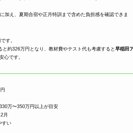
習に加え、夏期合宿や正月特訓まで含めた負担感を確認できま
円です。
ると約326万円となり、教材費やテスト代も考慮すると
早稲田
と安心です。
万円
330万〜350万円以上が目安
12月
やすい