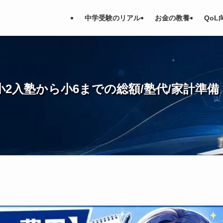
中学受験のリアル
お金の教養
QoL
2入塾から小6までの総額/塾代/家計準備