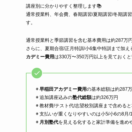
講座別に分かりやすく整理します📚
通常授業料、年会費、春期講習/夏期講習/冬期講
す。
通常授業料と季節講習を含む基本費用は約287万
さらに、夏期合宿/正月特訓/小6集中特訓まで加え
カデミー費用
は330万〜350万円以上を見ておく
◉
早稲田アカデミー費用
の基本総額は約287
◉ 追加講座込みの
塾代総額
は約326万円
◉ 教材費/テスト代/志望校別講座まで含めると
◉ 支払いが重くなりやすいのは小5/小6の8月/
◉
月別塾代
を見える化すると家計準備を進め