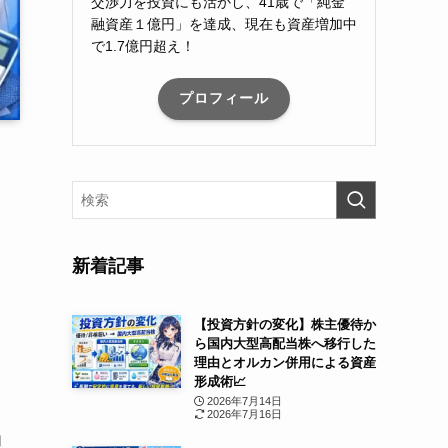
交渉力を投資にも活かし、41歳で「純金
融資産１億円」を達成、現在も資産増加中
で1.7億円超え！
プロフィール
新着記事
【投資方針の変化】株主優待か
ら国内大型高配当株へ移行した
理由とオルカン併用による資産
形成術📈
2026年7月14日
2026年7月16日
加