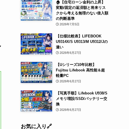
🏠【住宅ローン金利の上昇】
変動/固定の返済額と将来リス
クから考える無理のない借入額
の判断基準
2026年7月5日
【仕様比較表】LIFEBOOK
U9314X/S U9313/M U9312/Jの
違い
ア
2026年6月27日
【Uシリーズ10年比較】
Fujitsu Lifebook 高性能＆超
軽量PC
2026年6月27日
【写真手順】Lifebook U938/S
メモリ増設/SSD/バッテリー交
換
2026年6月27日
お気に入り🔗