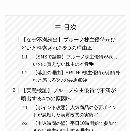
目次
【なぜ不満続出】ブルーノ株主優待がひ
どいと検索される5つの理由⚠️
【SNSで話題】ブルーノ株主優待が欲し
いのに貰えない株主の本音🗣️
【落胆の理由】BRUNO株主優待が期待外
れと感じる3つの共通点😓
【実態検証】ブルーノ株主優待で不満が
噴出する4つの原因📉
【ポイント改悪】人気商品の必要ポイン
トが急増した実質改悪の実態📈
【申込時間の壁】平日10時開始で参加で
きない株主が続出する理由⏰