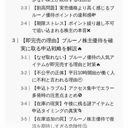
【割高問題】実売価格より高く感じるブ
ルーノ優待ポイントの違和感💸
【期限ストレス】ポイント繰り越し不可
で追い込まれる株主の本音❌
【即完売の理由】ブルーノ株主優待を確
実に取る申込戦略を解説🔥
【なぜ取れない】ブルーノ優待の人気ア
イテムが即完売する理由と対策🔥
【不公平の正体】平日10時開始が働く人
に不利と言われる理由🕙
【申込トラブル】アクセス集中でエラー
多発時の注意点まとめ🚫
【在庫の現実】午後に残る謎アイテムと
申込タイミングの真実🌀
【在庫追加の罠】ブルーノ株主優待で復
活を期待しすぎる危険性🤔