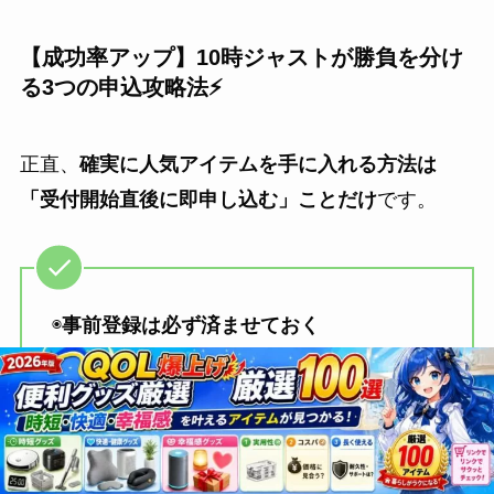
【成功率アップ】10時ジャストが勝負を分け
る3つの申込攻略法⚡
正直、
確実に人気アイテムを手に入れる方法は
「受付開始直後に即申し込む」ことだけ
です。
◉
事前登録は必ず済ませておく
◉当日は10時前にスタンバイしておく
◉
欲張らず1点集中でカートインから決済ま
で迷わない