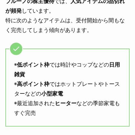
ブルーノの株主優待
では、
人気アイテムの品切れ
が頻発
しています。
特に次のようなアイテムは、受付開始から間もな
く完売してしまう傾向があります。
◉
低ポイント枠
では時計やコップなどの
日用
雑貨
◉
高ポイント枠
ではホットプレートやトース
ターなどの
小型家電
◉最近追加された
ヒーター
などの季節家電も
すぐ完売