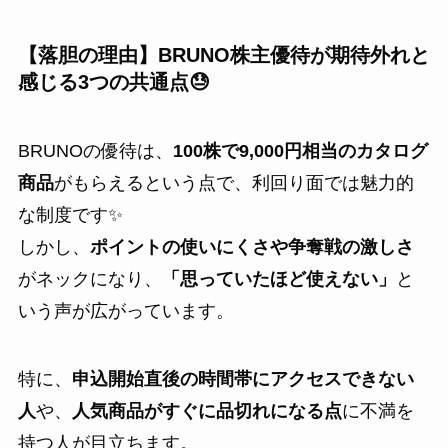
【落胆の理由】BRUNO株主優待が期待外れと
感じる3つの共通点😓
BRUNOの優待は、
100株で9,000円相当のカタログ
商品
がもらえるという点で、利回り面では魅力的
な制度です✨
しかし、
ポイントの使いにくさや争奪戦の激しさ
がネックになり、
「思っていたほど使えない」
と
いう声が広がっています。
特に、
申込開始直後の時間帯にアクセスできない
人
や、
人気商品がすぐに品切れになる点
に不満を
持つ人が目立ちます。