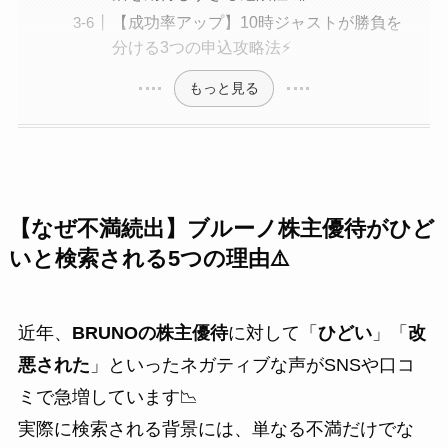
【成功率アップ】10時ジャストが勝負を
分ける3つの申込攻略法⚡
もっと見る
【なぜ不満続出】ブルーノ株主優待がひど
いと検索される5つの理由⚠️
近年、
BRUNOの株主優待
に対して「
ひどい
」「
改
悪された
」といったネガティブな声がSNSや口コ
ミで急増しています📉
実際に検索される背景には、単なる不満だけでな