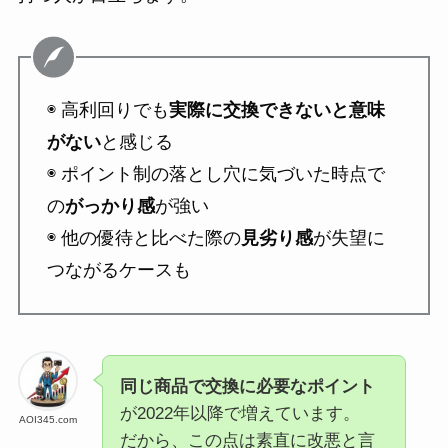
◉ 高利回りでも
実際に交換できないと意味
がない
と感じる
◉ ポイント制の落とし穴に気づいた時点で
の
がっかり感
が強い
◉ 他の優待と比べた際の
見劣り感
が失望に
つながるケースも
同じ商品で交換に必要なポイント
が2022年以降で増えています。
AOI345.com
だから、この点は素直に改悪と言