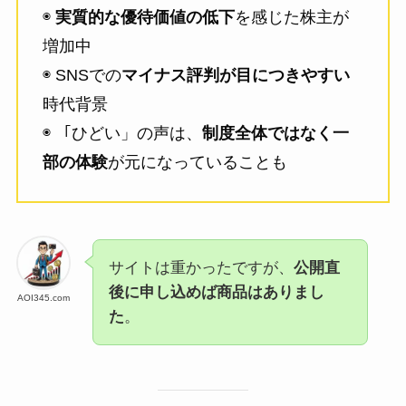
◉
実質的な優待価値の低下
を感じた株主が
増加中
◉ SNSでの
マイナス評判が目につきやすい
時代背景
◉ 「ひどい」の声は、
制度全体ではなく一
部の体験
が元になっていることも
サイトは重かったですが、
公開直
後に申し込めば商品はありまし
AOI345.com
た
。