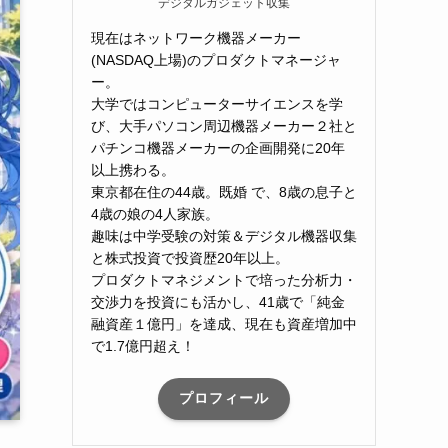
デジタルガジェット収集
現在はネットワーク機器メーカー
(NASDAQ上場)のプロダクトマネージャ
ー。
大学ではコンピューターサイエンスを学
び、大手パソコン周辺機器メーカー２社と
パチンコ機器メーカーの企画開発に20年
以上携わる。
東京都在住の44歳。既婚 で、8歳の息子と
4歳の娘の4人家族。
趣味は中学受験の対策＆デジタル機器収集
と株式投資で投資歴20年以上。
プロダクトマネジメントで培った分析力・
交渉力を投資にも活かし、41歳で「純金
融資産１億円」を達成、現在も資産増加中
で1.7億円超え！
プロフィール