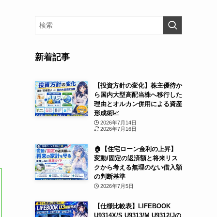
新着記事
【投資方針の変化】株主優待か
ら国内大型高配当株へ移行した
理由とオルカン併用による資産
形成術📈
2026年7月14日
2026年7月16日
🏠【住宅ローン金利の上昇】
変動/固定の返済額と将来リス
クから考える無理のない借入額
の判断基準
2026年7月5日
【仕様比較表】LIFEBOOK
U9314X/S U9313/M U9312/Jの