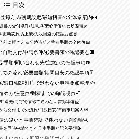
目次
登録方法/初期設定/最短切替の全体像案内🪪
書の交付条件/注意点/安心準備の要所整理🌿
/更新忘れ防止策/失敗回避の確認要点📘
了前に押さえる切替時期と準備手順の全体像📅
自動交付/申請条件/必要書類の確認要点🏢
手順/問い合わせ先/注意点の把握事項☎️
での流れ/必要書類/期間目安の確認事項⏳
/窓口/郵送対応で迷わない申請要点整理✍️
め方/注意点/到着までの確認視点📮
郵送先/同封物確認で迷わない書類準備📨
ら交付までの流れ/日数目安/準備事項案内🧭
請の違いと事前確認で迷わない判断軸🔍
書を同時申請できる具体手順と記入要領📝
やすい点/ミス回避の確認ポイント🧩