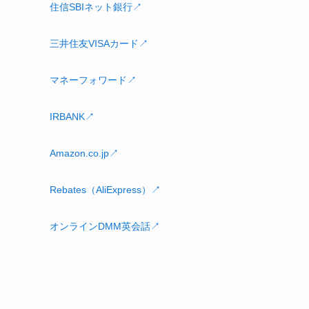
住信SBIネット銀行↗
三井住友VISAカード↗
マネーフォワード↗
IRBANK↗
Amazon.co.jp↗
Rebates（AliExpress）↗
オンラインDMM英会話↗