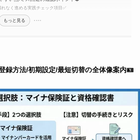
漏れなく進める実践チェック項目✅
もっと見る
録方法/初期設定/最短切替の全体像案内🪪