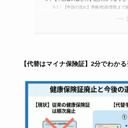
【申請の流れ】準備/投函/受取まで
【代替はマイナ保険証】2分でわかる登