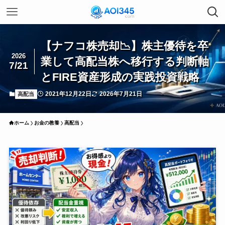
【ナフコ株売却📉】株主優待を卒
2026
業して高配当株へ移行する判断軸
7/21
とFIRE資産形成の実践投資戦略
2021年12月22日
2026年7月21日
高配当
ホーム
お金の教養
高配当