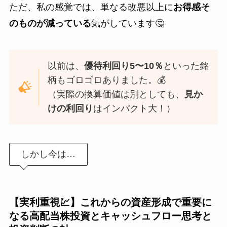
ただ、私の感覚では、単なる改悪以上に
お得感そ
のものが減っている
気がしています🤔
以前は、
優待利回り5〜10％
といった銘
柄もゴロゴロありました。💰
（実際の換算価値は別としても、
見か
けの利回り
はインパクト大！）
しかし今は…
【実利重視💹】これからの資産形成で重要に
なる高配当株投資とキャッシュフロー思考と