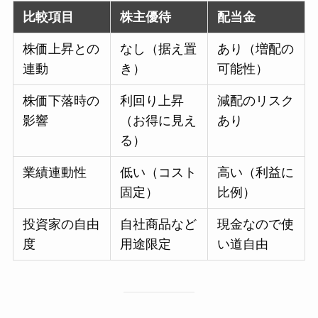
比較項目
株主優待
配当金
株価上昇との
なし（据え置
あり（増配の
連動
き）
可能性）
株価下落時の
利回り上昇
減配のリスク
影響
（お得に見え
あり
る）
業績連動性
低い（コスト
高い（利益に
固定）
比例）
投資家の自由
自社商品など
現金なので使
度
用途限定
い道自由