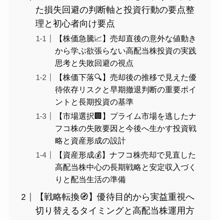
た損失回避の判断軸と投資行動の要点整
理と初心者向け要点
【株価急騰📈】売却直後の意外な値動き
から学ぶ欲張らない高配当株投資の実践
思考と失敗回避の視点
【株価下落🔍】売却後の推移で見えた優
待依存リスクと早期撤退判断の重要ポイ
ントと長期投資の基準
【市場選択🏢】プライム市場を逃したナ
フコ株の失敗要因と今後へ生かす投資戦
略と資産形成の設計
【資産形成💰】ナフコ株売却で見直した
高配当株中心の長期戦略と安定収入づく
りと配当生活の準備
【戦略転換🧭】優待目的から実益重視へ
切り替えるタイミングと高配当株運用方