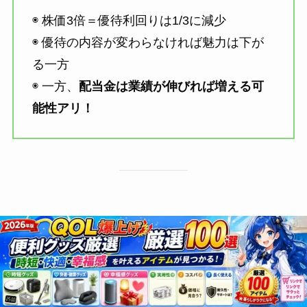
◉ 株価3倍＝優待利回りは1/3に減少
◉ 優待の内容が変わらなければ魅力は下が
る一方
◉ 一方、
配当金は業績が伸びれば増える可
能性アリ！
【配当金の魅力✨】業績連動で増配が期待
できる理由と複利効果を生かす長期投資と
実践前の確認軸