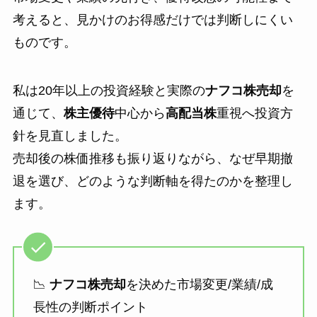
考えると、見かけのお得感だけでは判断しにくい
ものです。
私は20年以上の投資経験と実際の
ナフコ株売却
を
通じて、
株主優待
中心から
高配当株
重視へ投資方
針を見直しました。
売却後の株価推移も振り返りながら、なぜ早期撤
退を選び、どのような判断軸を得たのかを整理し
ます。
📉
ナフコ株売却
を決めた市場変更/業績/成
長性の判断ポイント