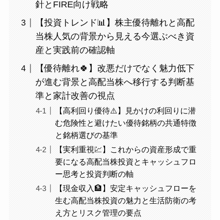
針とFIRE向け戦略
【投資トレンド📊】株主優待離れと高配
当株人気の背景から見える今選ぶべき資
産と実践前の確認軸
【優待離れ🍀】改悪だけでなく魅力低下
が進む背景と高配当株へ移行する判断基
準と家計改善の視点
【高利回り優待⚠️】見かけの利回りに潜
む危険性と避けたい優待銘柄の共通特徴
と銘柄選びの基準
【実利重視💹】これからの資産形成で重
要になる高配当株投資とキャッシュフロ
ー思考と投資判断の軸
【現金収入🏦】安定キャッシュフローを
生む高配当株投資の魅力と生活防衛の考
え方とリスク管理の要点