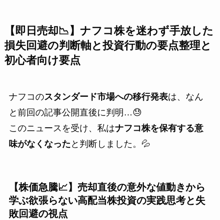
【即日売却📉】ナフコ株を迷わず手放した
損失回避の判断軸と投資行動の要点整理と
初心者向け要点
ナフコの
スタンダード市場への移行発表
は、なん
と前回の記事公開直後に判明…😓
このニュースを受け、私は
ナフコ株を保有する意
味がなくなった
と判断しました。💦
【株価急騰📈】売却直後の意外な値動きから
学ぶ欲張らない高配当株投資の実践思考と失
敗回避の視点