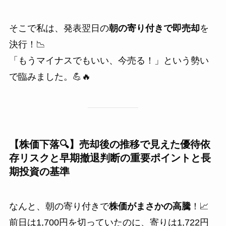
そこで私は、発表翌日の
朝の寄り付きで即売却
を
決行！📉
「もうマイナスでもいい、今売る！」という勢い
で臨みました。💪🔥
【株価下落🔍】売却後の推移で見えた優待依
存リスクと早期撤退判断の重要ポイントと長
期投資の基準
なんと、朝の寄り付きで
株価がまさかの高騰
！📈
前日は1,700円を切っていたのに、寄りは1,722円