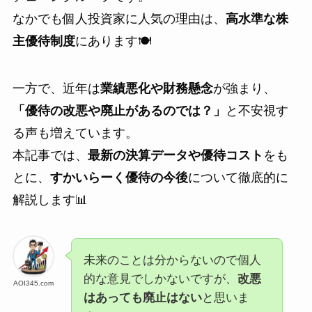
なかでも個人投資家に人気の理由は、
高水準な株
主優待制度
にあります🍽️
一方で、近年は
業績悪化や財務懸念
が強まり、
「優待の改悪や廃止があるのでは？」
と不安視す
る声も増えています。
本記事では、
最新の決算データや優待コスト
をも
とに、
すかいらーく優待の今後
について徹底的に
解説します📊
未来のことは分からないので個人
的な意見でしかないですが、
改悪
AOI345.com
はあっても廃止はない
と思いま