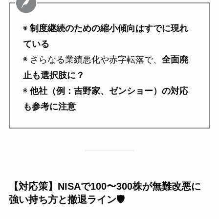
◉
制度継続のための縮小傾向はすでに現れ
ている
◉ さらなる業績悪化や赤字転落で、
全面廃
止も選択肢に？
◉
他社（例：吉野家、ゼンショー）の対応
も参考に注意
【対応策】NISAで100〜300株が無難改悪に
強い持ち方と撤退ライン🛡️