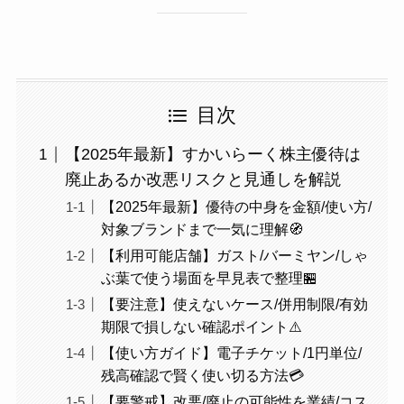
目次
【2025年最新】すかいらーく株主優待は
廃止あるか改悪リスクと見通しを解説
【2025年最新】優待の中身を金額/使い方/
対象ブランドまで一気に理解🧭
【利用可能店舗】ガスト/バーミヤン/しゃ
ぶ葉で使う場面を早見表で整理🏪
【要注意】使えないケース/併用制限/有効
期限で損しない確認ポイント⚠️
【使い方ガイド】電子チケット/1円単位/
残高確認で賢く使い切る方法💳
【要警戒】改悪/廃止の可能性を業績/コス