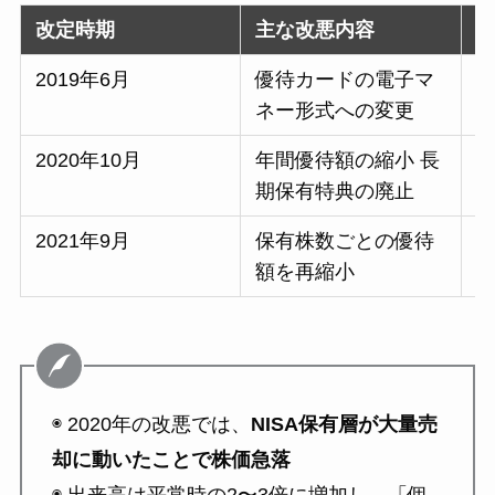
改定時期
主な改悪内容
2019年6月
優待カードの電子マ
ネー形式への変更
2020年10月
年間優待額の縮小 長
翌
期保有特典の廃止
2021年9月
保有株数ごとの優待
額を再縮小
◉ 2020年の改悪では、
NISA保有層が大量売
却に動いたことで株価急落
◉ 出来高は平常時の2〜3倍に増加し、「個