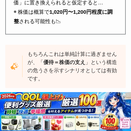
価」に置き換えられると仮定すると…
◉ 株価は概算で
1,020円〜1,200円程度に調
整
される可能性も📉
もちろんこれは単純計算に過ぎません
が、「
優待＝株価の支え
」という構造
の危うさを示すシナリオとしては有効
です。