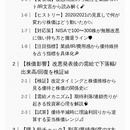
ト/IR文言から読み解く🧨
【ヒストリー】2020/2021の見直しで何が
変わり株価はどう動いたか📉
【対応策】NISAで100〜300株が無難改悪
に強い持ち方と撤退ライン🛡️
【注目指標】業績/IR/費用感から優待維持
を占う指標を具体化🔎
【株価影響】改悪発表後の需給で下落幅/
出来高/回復を検証📊
【検証】改定タイミングと株価推移から
見る優待と株価の関係史📈
【需給メカニズム】期待剥落/連鎖売りが
起きる投資家心理を解説🧠
【試算】優待半減時に理論利回りから逆
算する妥当株価レンジ📐
【購入前チェック】割高/業績/制度の3大