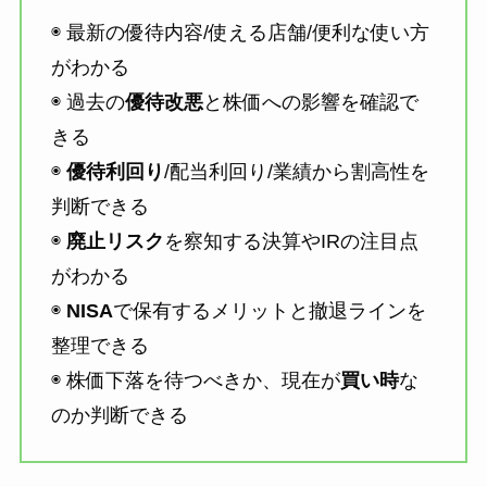
◉ 最新の優待内容/使える店舗/便利な使い方
がわかる
◉ 過去の
優待改悪
と株価への影響を確認で
きる
◉
優待利回り
/配当利回り/業績から割高性を
判断できる
◉
廃止リスク
を察知する決算やIRの注目点
がわかる
◉
NISA
で保有するメリットと撤退ラインを
整理できる
◉ 株価下落を待つべきか、現在が
買い時
な
のか判断できる