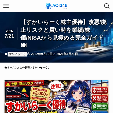
【すかいらーく株主優待】改悪/廃
止リスクと買い時を業績/株
2026
7/21
価/NISAから見極める完全ガイド
🍽️
2022年9月19日
2026年7月21日
すかいらーく
ホーム
お金の教養
すかいらーく