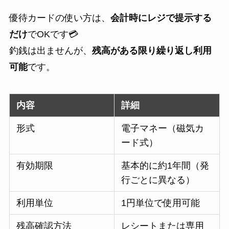
優待カードの使い方は、
会計時にレジで提示する
だけ
でOKです💳
釣銭は出ませんが、
残高がある限り繰り返し利用
可能
です。
内容
詳細
形式
電子マネー（磁気カ
ード式）
有効期限
基本的に約1年間（発
行ごとに異なる）
利用単位
1円単位で使用可能
残高確認方法
レシートまたは専用