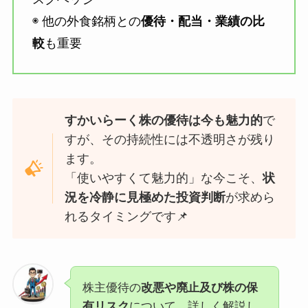
◉ 他の外食銘柄との
優待・配当・業績の比
較
も重要
すかいらーく株の優待は今も魅力的
で
すが、その持続性には不透明さが残り
ます。
「使いやすくて魅力的」な今こそ、
状
況を冷静に見極めた投資判断
が求めら
れるタイミングです📌
株主優待の
改悪や廃止及び株の保
有リスク
について、詳しく解説し