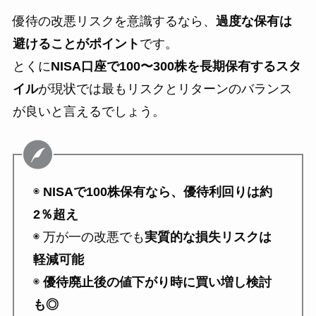
優待の改悪リスクを意識するなら、
過度な保有は
避けることがポイント
です。
とくに
NISA口座で100〜300株を長期保有するスタ
イル
が現状では最もリスクとリターンのバランス
が良いと言えるでしょう。
◉
NISAで100株保有なら、優待利回りは約
2％超え
◉ 万が一の改悪でも
実質的な損失リスクは
軽減可能
◉
優待廃止後の値下がり時に買い増し検討
も◎