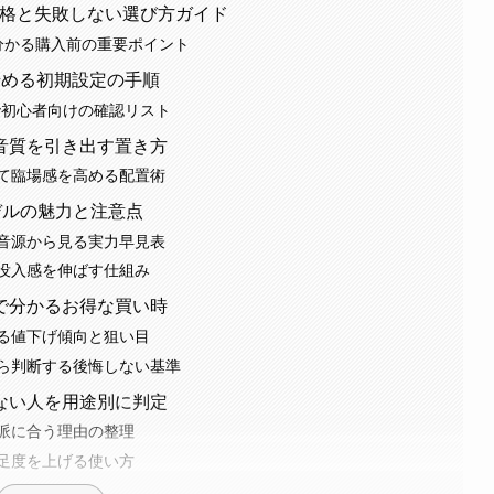
oの価格と失敗しない選び方ガイド
分かる購入前の重要ポイント
始める初期設定の手順
まで初心者向けの確認リスト
音質を引き出す置き方
て臨場感を高める配置術
モデルの魅力と注意点
音源から見る実力早見表
没入感を伸ばす仕組み
で分かるお得な買い時
る値下げ傾向と狙い目
ら判断する後悔しない基準
ない人を用途別に判定
派に合う理由の整理
足度を上げる使い方