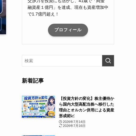
交渉力を投資にも活かし、41歳で「純金
融資産１億円」を達成、現在も資産増加中
で1.7億円超え！
プロフィール
新着記事
【投資方針の変化】株主優待か
ら国内大型高配当株へ移行した
理由とオルカン併用による資産
形成術📈
2026年7月14日
2026年7月16日