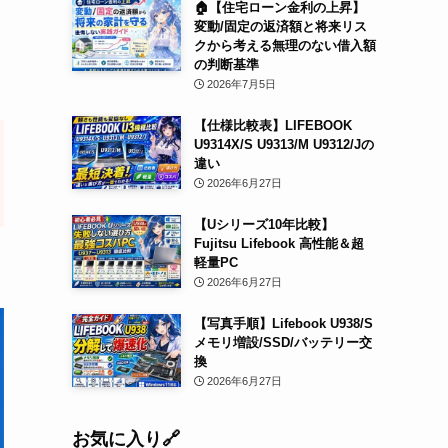
🏠【住宅ローン金利の上昇】
変動/固定の返済額と将来リス
クから考える無理のない借入額
の判断基準
2026年7月5日
【仕様比較表】LIFEBOOK
U9314X/S U9313/M U9312/Jの
違い
2026年6月27日
【Uシリーズ10年比較】
Fujitsu Lifebook 高性能＆超
軽量PC
2026年6月27日
【写真手順】Lifebook U938/S
メモリ増設/SSD/バッテリー交
換
2026年6月27日
お気に入り🔗