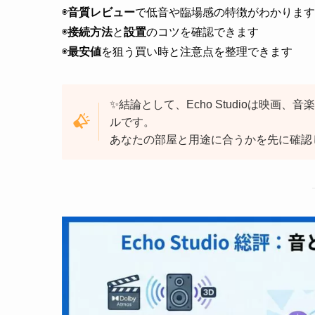
◉
音質レビュー
で低音や臨場感の特徴がわかります
◉
接続方法
と
設置
のコツを確認できます
◉
最安値
を狙う買い時と注意点を整理できます
✨結論として、Echo Studioは映
ルです。
あなたの部屋と用途に合うかを先に確認