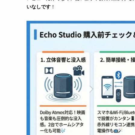
いなしです
！