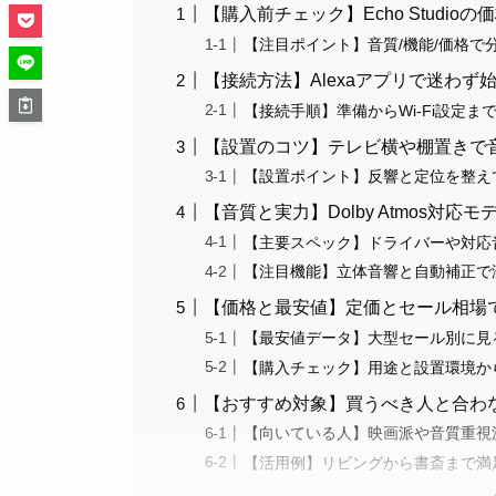
【購入前チェック】Echo Studi
【注目ポイント】音質/機能/価格で
【接続方法】Alexaアプリで迷わず
【接続手順】準備からWi-Fi設定
【設置のコツ】テレビ横や棚置きで
【設置ポイント】反響と定位を整え
【音質と実力】Dolby Atmos対応
【主要スペック】ドライバーや対応
【注目機能】立体音響と自動補正で
【価格と最安値】定価とセール相場
【最安値データ】大型セール別に見
【購入チェック】用途と設置環境か
【おすすめ対象】買うべき人と合わ
【向いている人】映画派や音質重視
【活用例】リビングから書斎まで満