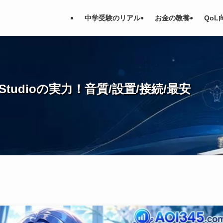
中学受験のリアル
お金の教養
QoL
tudioの実力！音質/設置/接続/最安