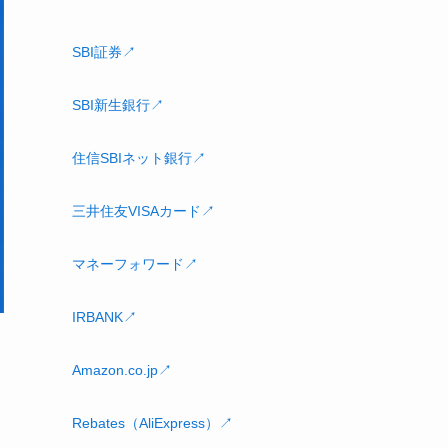
SBI証券↗
SBI新生銀行↗
住信SBIネット銀行↗
三井住友VISAカード↗
マネーフォワード↗
IRBANK↗
Amazon.co.jp↗
Rebates（AliExpress）↗