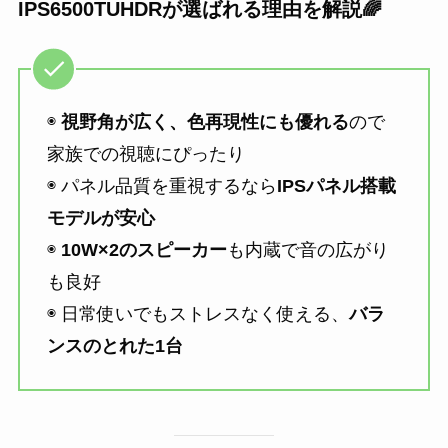
IPS6500TUHDRが選ばれる理由を解説🌈
◉
視野角が広く、色再現性にも優れる
ので
家族での視聴にぴったり
◉ パネル品質を重視するなら
IPSパネル搭載
モデルが安心
◉
10W×2のスピーカー
も内蔵で音の広がり
も良好
◉ 日常使いでもストレスなく使える、
バラ
ンスのとれた1台