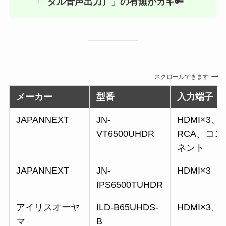
タル音声出力）」の有無がカギ🔑
スクロールできます
メーカー
型番
入力端子
JAPANNEXT
JN-
HDMI×3、
VT6500UHDR
RCA、コン
ネント
JAPANNEXT
JN-
HDMI×3
IPS6500TUHDR
アイリスオーヤ
ILD-B65UHDS-
HDMI×3、
マ
B