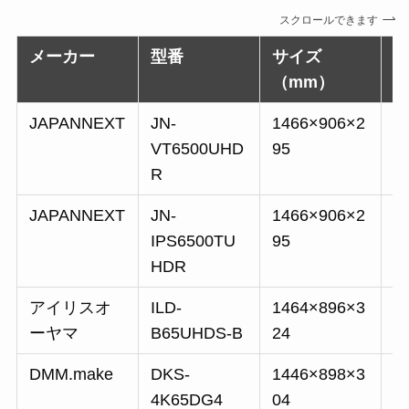
スクロールできます
メーカー
型番
サイズ
（mm）
JAPANNEXT
JN-
1466×906×2
1
VT6500UHD
95
R
JAPANNEXT
JN-
1466×906×2
1
IPS6500TU
95
HDR
アイリスオ
ILD-
1464×896×3
2
ーヤマ
B65UHDS-B
24
DMM.make
DKS-
1446×898×3
1
4K65DG4
04