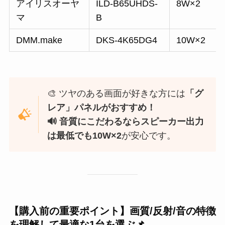
アイリスオーヤ
ILD-B65UHDS-
8W×2
マ
B
DMM.make
DKS-4K65DG4
10W×2
🎨 ツヤのある画面が好きな方には
「グ
レア」パネルがおすすめ！
🔊 音質にこだわるならスピーカー出力
は最低でも10W×2
が安心です。
【購入前の重要ポイント】画質/反射/音の特徴
を理解して最適な1台を選ぶ📌