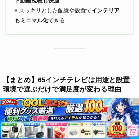
ト動画視聴も快適
◉ スッキリとした配線や設置で
インテリア
もミニマル化
できる
【まとめ】65インチテレビは用途と設置
環境で選ぶだけで満足度が変わる理由
65インチテレビ
は価格差よりも「選び方の差」が
満足度を左右します。
安さだけで決めず、用途・画質・接続性を基準に