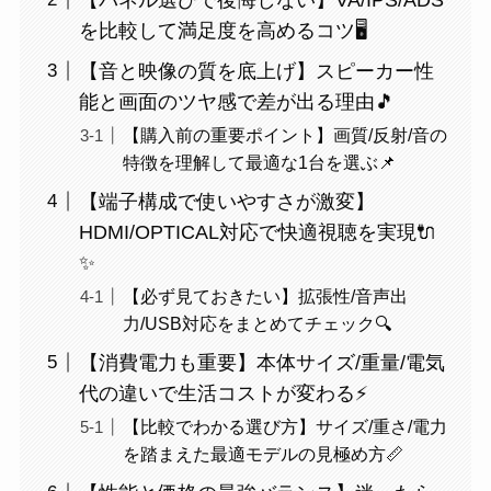
を比較して満足度を高めるコツ🖥️
【音と映像の質を底上げ】スピーカー性
能と画面のツヤ感で差が出る理由🎵
【購入前の重要ポイント】画質/反射/音の
特徴を理解して最適な1台を選ぶ📌
【端子構成で使いやすさが激変】
HDMI/OPTICAL対応で快適視聴を実現🔌
✨
【必ず見ておきたい】拡張性/音声出
力/USB対応をまとめてチェック🔍
【消費電力も重要】本体サイズ/重量/電気
代の違いで生活コストが変わる⚡
【比較でわかる選び方】サイズ/重さ/電力
を踏まえた最適モデルの見極め方📏