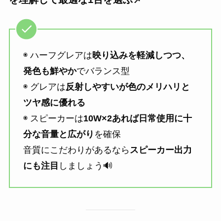
◉ ハーフグレアは
映り込みを軽減しつつ、
発色も鮮やか
でバランス型
◉ グレアは
反射しやすいが色のメリハリと
ツヤ感に優れる
◉ スピーカーは
10W×2あれば日常使用に十
分な音量と広がり
を確保
音質にこだわりがあるなら
スピーカー出力
にも注目
しましょう🔊