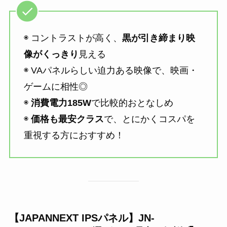
◉ コントラストが高く、
黒が引き締まり映
像がくっきり
見える
◉ VAパネルらしい迫力ある映像で、映画・
ゲームに相性◎
◉
消費電力185W
で比較的おとなしめ
◉
価格も最安クラス
で、とにかくコスパを
重視する方におすすめ！
【JAPANNEXT IPSパネル】JN-