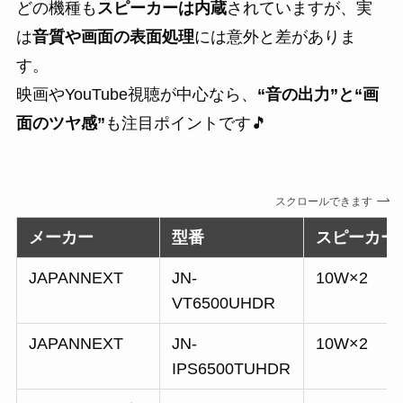
どの機種も
スピーカーは内蔵
されていますが、実
は
音質や画面の表面処理
には意外と差がありま
す。
映画やYouTube視聴が中心なら、
“音の出力”と“画
面のツヤ感”
も注目ポイントです🎵
スクロールできます
メーカー
型番
スピーカー
JAPANNEXT
JN-
10W×2
VT6500UHDR
JAPANNEXT
JN-
10W×2
IPS6500TUHDR