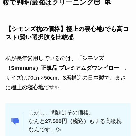
較で判明/最強は
クリーニング
😴🧼
【シモンズ枕の価格】極上の寝心地/でも高コ
スト/賢い選択肢を
比較
💰
私が長年愛用しているのは、
「シモンズ
（Simmons）正規品 プレミアムダウンピロー」
。
サイズは70cm×50cm、3層構造の日本製で、まさ
に
極上の寝心地
です✨
しかし、問題はその価格。
なんと
27,500円（税込）
もする高級枕
なんです…💦