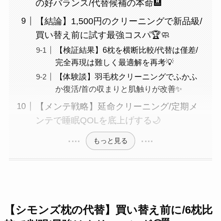
の好バランス/代替候補の本命🏨
【結論】1,500円のクリーニングで新品級/
買い替え前に試す最強コスパ🏆🧼
【検証結果】6枕を横断比較/代替は僅差/
完全再現は難しく最適解を再考💡
【体験談】羽毛枕クリーニングでふかふ
か復活/首の収まりと肌触りが改善✨
【メンテ戦略】延命クリーニング/定期メ
ンテで睡眠QOLを底上げする🌙
もっと見る
【シモンズ枕の代替】買い替え前に/6枕比