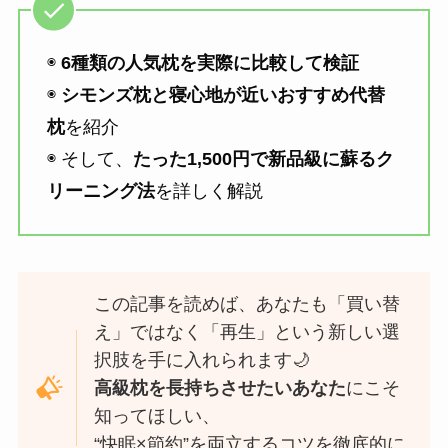
◉
6種類の人気枕を実際に比較して検証
◉
シモンズ枕と寝心地が近いおすすめ代替
枕
を紹介
◉ そして、
たった1,500円で新品級に蘇るク
リーニング法
を詳しく解説
この記事を読めば、あなたも「買い替
え」ではなく「再生」という新しい選
択肢を手に入れられます🌙
高級枕を長持ちさせたいあなた
にこそ
知ってほしい、
“快眠×節約”を両立するコツを徹底的に