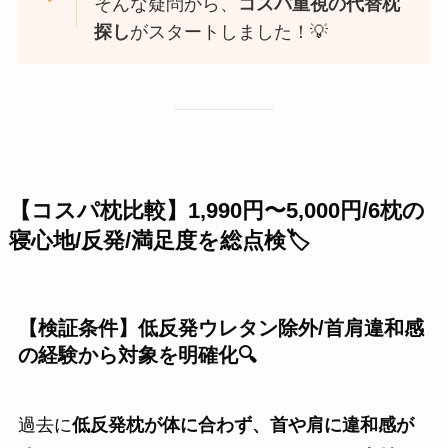
そんな疑問から、
コスパ重視の代替枕
探し
がスタートしました！💡
【コスパ枕比較】1,990円〜5,000円/6枕の
寝心地/反発/満足度
を総点検🏷
【検証条件】
低反発ウレタン除外
/首肩違和感
の経験から対象を明確化🔍
過去に
低反発枕が体に合わず、首や肩に違和感が