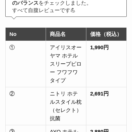
のバランス
をチェックしました。
すべて自腹レビューです💪
No
商品名
価格（税込）
①
アイリスオー
1,990円
ヤマ ホテル
スリープピロ
ー フワフワ
タイプ
②
ニトリ ホテ
2,691円
ルスタイル枕
（セレクト）
抗菌
③
AYO ホテル
2,880円