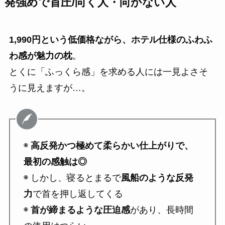
発強めで首圧
/向く人・向かない人
1,990円という低価格ながら、ホテル仕様のふわふ
わ感が魅力の枕
。
とくに「ふっくら感」を求める人には一見よさそ
うに見えますが…。
◉
高反発かつ極めて柔らかい仕上がりで、
最初の感触は◎
◉ しかし、寝るとまるで
風船のような反発
力
で首を押し返してくる
◉
首が締まるような圧迫感
があり、長時間