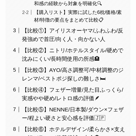
和感の経験から対象を明確化🔍
【購入リスト】実際に試した6枕/価格/素
材/特徴の要点をまとめて比較📋
【比較①】アイリスオーヤマ/ふわふわ/反
発強めで首圧/向く人・向かない人
【比較②】ニトリ/ホテルスタイル/硬めで
沈みにくい/長時間使用の所感🏨
【比較③】AYO/高さ調整可/中材調整のジ
レンマ/ベストポジ探しの難しさ🛏
【比較④】フェザー増量/見た目ふっくら/
実感やや硬め/レトロ感の評価🪶
【比較⑤】NENNE/日本製/ダウン×フェザ
ー/程よい硬さと安心感を評価🇯🇵
【比較⑥】ホテルデザイン/柔らかさ×支え