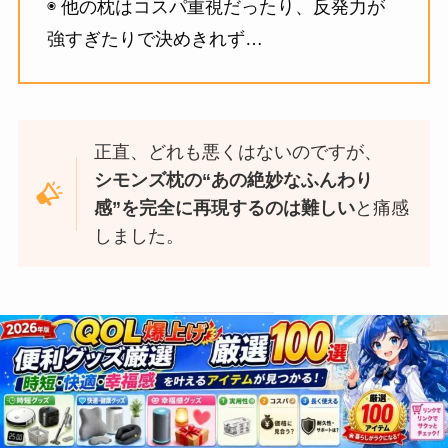
◉ 他の枕はコスパ重視だったり、反発力が
強すぎたりで決めきれず…
正直、どれも悪くはないのですが、
シモンズ枕の“あの絶妙なふんわり
感”を完全に再現するのは難しい
と痛感
しました。
【体験談】
羽毛枕クリーニング
でふかふか復
活/首の収まりと肌触りが改善✨