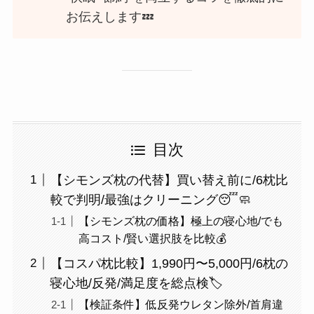
お伝えします💤
目次
【シモンズ枕の代替】買い替え前に/6枕比
較で判明/最強はクリーニング😴🧼
【シモンズ枕の価格】極上の寝心地/でも
高コスト/賢い選択肢を比較💰
【コスパ枕比較】1,990円〜5,000円/6枕の
寝心地/反発/満足度を総点検🏷
【検証条件】低反発ウレタン除外/首肩違