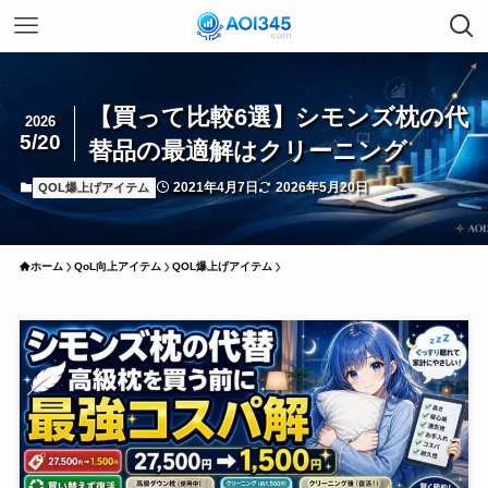
【買って比較6選】シモンズ枕の代
2026
5/20
替品の最適解はクリーニング
2021年4月7日
2026年5月20日
QOL爆上げアイテム
ホーム
QoL向上アイテム
QOL爆上げアイテム