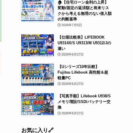
🏠【住宅ローン金利の上昇】
変動/固定の返済額と将来リス
クから考える無理のない借入額
の判断基準
2026年7月5日
【仕様比較表】LIFEBOOK
U9314X/S U9313/M U9312/Jの
違い
2026年6月27日
【Uシリーズ10年比較】
Fujitsu Lifebook 高性能＆超
軽量PC
2026年6月27日
【写真手順】Lifebook U938/S
メモリ増設/SSD/バッテリー交
換
2026年6月27日
お気に入り🔗