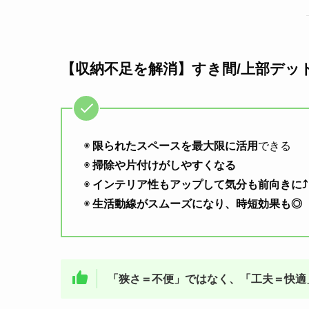
【収納不足を解消】すき間/上部デッ
◉
限られたスペースを最大限に活用
できる
◉
掃除や片付けがしやすくなる
◉
インテリア性もアップして気分も前向きに⤴️
◉
生活動線がスムーズになり、時短効果も◎
「狭さ＝不便」ではなく、「工夫＝快適