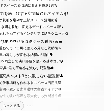
ドスペースを収納に変える厳選5選🔧
納力を底上げする空間最適化アイテム📦
ず収納を増やす上部スペース活用術🧴
すき間を収納に変えるデッドスペース術🔍
ゃれを両立するインテリア収納テクニック🎨
貸OKの見せる収納グッズ厳選7選🧺
重ねてカフェ風に整える見せる収納術☕
の暮らしが変わる納得の3理由🗣️
目を両立して狭い部屋を整える基本コツ🧩
家具3選で圧迫感を減らす配置術🛋️
家具ベスト3と失敗しない配置術👤
て仕事場所を作れる省スペース活用法💻
空間へ変える家具選びの実践アイデア🔄
能性で狭い部屋を最大化する判断基準📘
もっと見る