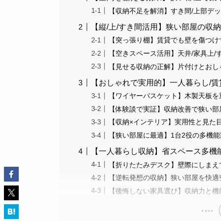
【収納不足を解消】すき間/上部デッ
【縦/上/すき間活用】狭い部屋の収
【突っ張り棚】賃貸でも壁を傷つけ
【空きスペース活用】天井/家具上/
【見せる収納の正解】片付けとおし
【おしゃれで実用的】一人暮らし/賃
【ワイヤーバスケット】木製天板を
【体験談で実証】収納改善で狭い部屋
【収納×インテリア】実用性と見た
【狭い部屋に最適】1台2役の多機能
【一人暮らし収納】省スペース多機能
【折りたたみデスク】壁際にしまえ
【逆転発想の収納】狭い部屋を快適
【後悔しない家具選び】収納力と機