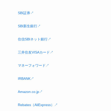
SBI証券↗
SBI新生銀行↗
住信SBIネット銀行↗
三井住友VISAカード↗
マネーフォワード↗
IRBANK↗
Amazon.co.jp↗
Rebates（AliExpress）↗