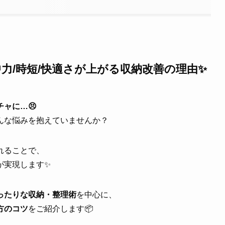
力/時短/快適さが上がる収納改善の理由✨
ャに…😣
んな悩みを抱えていませんか？
れることで、
が実現します✨
ったりな収納・整理術
を中心に、
方のコツ
をご紹介します📦