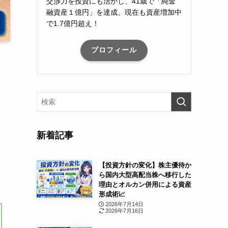
交渉力を投資にも活かし、41歳で「純金
融資産１億円」を達成、現在も資産増加中
で1.7億円超え！
プロフィール
新着記事
【投資方針の変化】株主優待か
ら国内大型高配当株へ移行した
理由とオルカン併用による資産
形成術📈
2026年7月14日
2026年7月16日