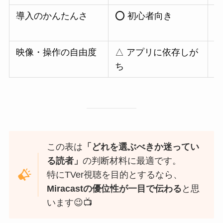
導入のかんたんさ
⭕ 初心者向き
⭕
映像・操作の自由度
△ アプリに依存しが
ち
この表は
「どれを選ぶべきか迷ってい
る読者」
の判断材料に最適です。
特にTVer視聴を目的とするなら、
Miracastの優位性が一目で伝わる
と思
います😉📺