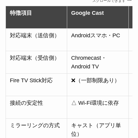
スクロールできます
特徴項目
Google Cast
A
対応端末（送信側）
Androidスマホ・PC
i
対応端末（受信側）
Chromecast・
A
Android TV
Fire TV Stick対応
❌（一部制限あり）
⭕
接続の安定性
△ Wi-Fi環境に依存
△
ミラーリングの方式
キャスト（アプリ単
位）