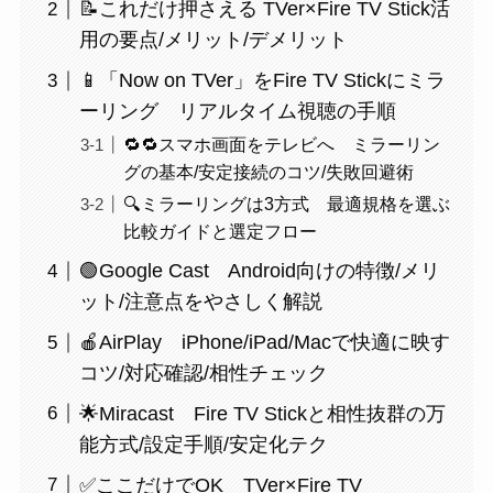
📝これだけ押さえる TVer×Fire TV Stick活
用の要点/メリット/デメリット
📱「Now on TVer」をFire TV Stickにミラ
ーリング リアルタイム視聴の手順
🔁🔁スマホ画面をテレビへ ミラーリン
グの基本/安定接続のコツ/失敗回避術
🔍ミラーリングは3方式 最適規格を選ぶ
比較ガイドと選定フロー
🟢Google Cast Android向けの特徴/メリ
ット/注意点をやさしく解説
🍎AirPlay iPhone/iPad/Macで快適に映す
コツ/対応確認/相性チェック
🌟Miracast Fire TV Stickと相性抜群の万
能方式/設定手順/安定化テク
✅ここだけでOK TVer×Fire TV