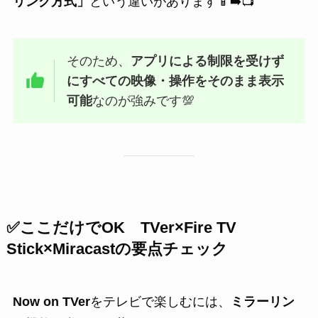
リング方式」
という違いがあります📱➡️📺
そのため、
アプリによる制限を受けず
にすべての映像・操作をそのまま表示
可能
なのが強みです💯
✅ここだけでOK
TVer
×
Fire TV
Stick
×
Miracast
の要点チェック
Now on TVer
をテレビで楽しむには、
ミラーリン