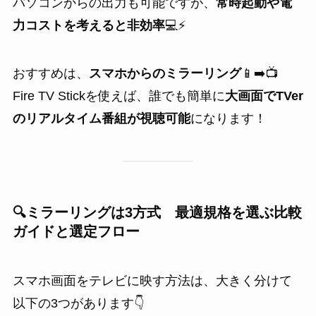
パソコンからの出力も可能ですが、
常時起動や電
力コストを考えると非効率
💻⚡
おすすめは、
スマホからのミラーリング
📱➡️📺
Fire TV Stickを使えば、誰でも簡単に
大画面でTVer
のリアルタイム番組が視聴可能
になります！
🔍
ミラーリング
は3方式 最適規格を選ぶ比較
ガイドと選定フロー
スマホ画面をテレビに映す方法は、大きく分けて
以下の3つがあります👇