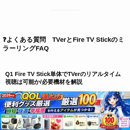
❓よくある質問
TVer
と
Fire TV Stick
のミ
ラーリングFAQ
Q1
Fire TV Stick
単体で
TVer
のリアルタイム
視聴は可能か/必要機材を解説
いいえ、
Fire TV Stick単体では「Now
on TVer」のリアルタイム配信は視聴で
きません
。