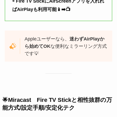
◉
Fire TV StickにAirScreenアプリを入れれ
ばAirPlayも利用可能📱➡️📺
Appleユーザーなら、
迷わずAirPlayか
ら始めてOK
な便利なミラーリング方式
です💡
🌟
Miracast
Fire TV Stick
と相性抜群の万
能方式/設定手順/安定化テク