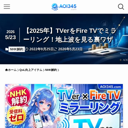
【2025年】TVerをFire TVでミラ
2026
5/23
ーリング！地上波を見る裏ワザ
2022年9月25日
2026年5月23日
NHK解約
ホーム
QoL向上アイテム
NHK解約