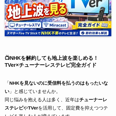
📺NHKを解約しても地上波を楽しめる！
TVer×チューナーレステレビ完全ガイド
「
NHKを見ないのに受信料を払うのはもったいな
い
」と感じていませんか。
同じ悩みを抱える人は多く、近年は
チューナーレ
ステレビ
や
TVer
を活用して、固定費を抑えつつテ