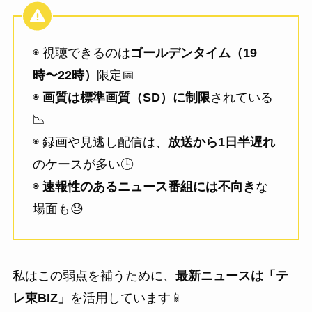
◉ 視聴できるのは
ゴールデンタイム（19
時〜22時）
限定📅
◉
画質は標準画質（SD）に制限
されている
📉
◉ 録画や見逃し配信は、
放送から1日半遅れ
のケースが多い🕒
◉
速報性のあるニュース番組には不向き
な
場面も😓
私はこの弱点を補うために、
最新ニュースは「テ
レ東BIZ」
を活用しています📱