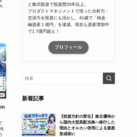
受
と株式投資で投資歴20年以上。
カ
プロダクトマネジメントで培った分析力・
交渉力を投資にも活かし、41歳で「純金
融資産１億円」を達成、現在も資産増加中
で1.7億円超え！
プロフィール
新着記事
on
【投資方針の変化】株主優待か
ら国内大型高配当株へ移行した
で
理由とオルカン併用による資産
率化
形成術📈
う