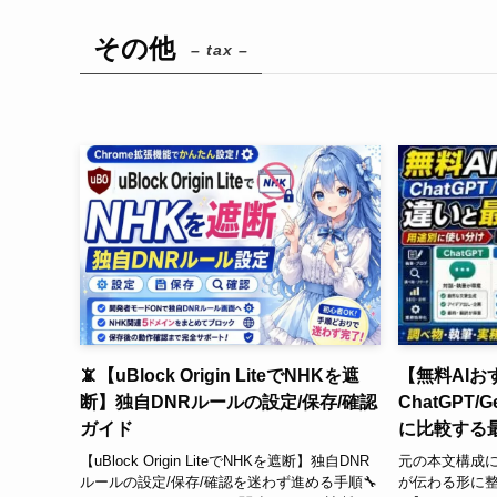
その他
– tax –
📵【uBlock Origin LiteでNHKを遮
【無料AIお
断】独自DNRルールの設定/保存/確認
ChatGPT/G
ガイド
に比較する
【uBlock Origin LiteでNHKを遮断】独自DNR
元の本文構成
ルールの設定/保存/確認を迷わず進める手順🔧
が伝わる形に整