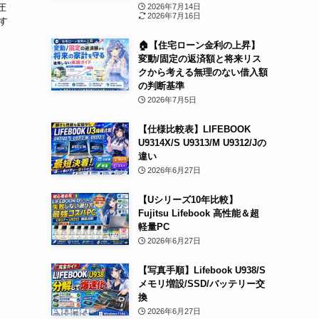
2026年7月14日
圧
2026年7月16日
です
🏠【住宅ローン金利の上昇】
変動/固定の返済額と将来リス
クから考える無理のない借入額
の判断基準
2026年7月5日
【仕様比較表】LIFEBOOK
U9314X/S U9313/M U9312/Jの
違い
2026年6月27日
【Uシリーズ10年比較】
Fujitsu Lifebook 高性能＆超
軽量PC
2026年6月27日
【写真手順】Lifebook U938/S
メモリ増設/SSD/バッテリー交
換
2026年6月27日