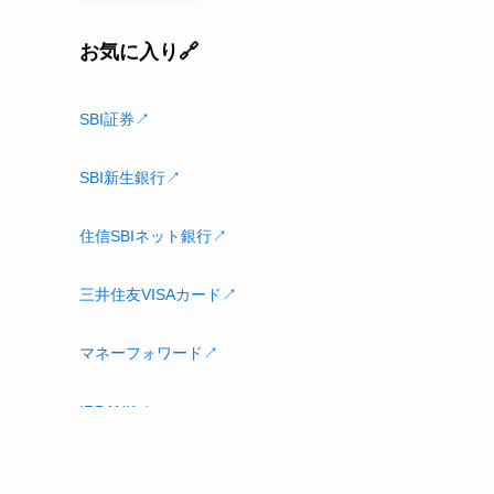
お気に入り🔗
SBI証券↗
SBI新生銀行↗
住信SBIネット銀行↗
三井住友VISAカード↗
マネーフォワード↗
IRBANK↗
Amazon.co.jp↗