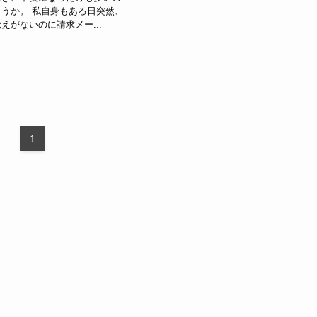
うか。 私自身もある日突然、
えがないのに請求メー...
1