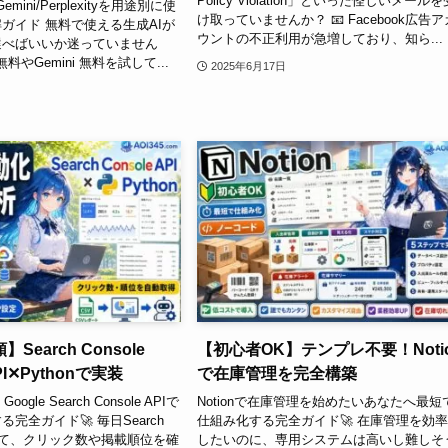
Policy Violation」といった怪しいメールを
emini/Perplexityを用途別に使
け取っていませんか？ 📧 Facebook広告ア
ガイド 無料で使える生成AIが
ウントの不正利用が急増しており、知ら...
選べばいいか迷っていません
無料やGemini 無料を試して...
2025年6月17日
earch Console
【初心者OK】テンプレ不要！Noti
API✕Pythonで実装
で在庫管理を完全構築
gle Search Console APIで
Notionで在庫管理を始めたいあなたへ最短
完全ガイド🚀 毎日Search
仕組み化する完全ガイド🚀 在庫管理を効
開いて、クリック数や掲載順位を確
したいのに、専用システムは高いし難しそ