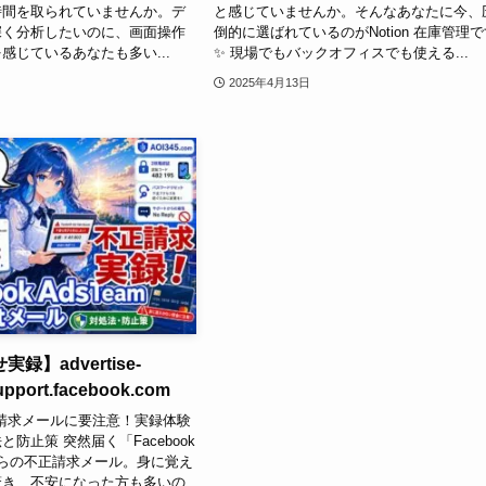
時間を取られていませんか。デ
と感じていませんか。そんなあなたに今、
深く分析したいのに、画面操作
倒的に選ばれているのがNotion 在庫管理
感じているあなたも多い...
✨ 現場でもバックオフィスでも使える...
2025年4月13日
録】advertise-
pport.facebook.com
不正請求メールに要注意！実録体験
防止策 突然届く「Facebook
」からの不正請求メール。身に覚え
驚き、不安になった方も多いの