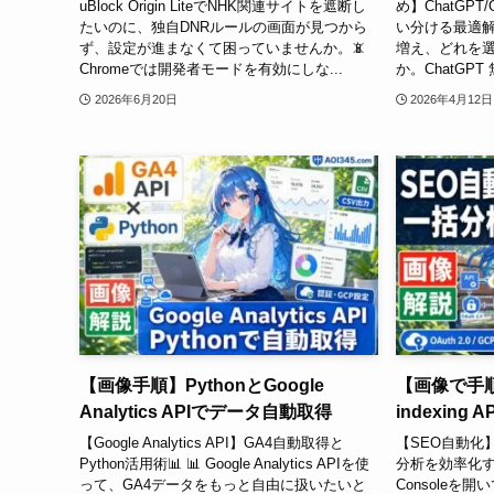
uBlock Origin LiteでNHK関連サイトを遮断し
め】ChatGPT/G
たいのに、独自DNRルールの画面が見つから
い分ける最適解
ず、設定が進まなくて困っていませんか。📵
増え、どれを
Chromeでは開発者モードを有効にしな...
か。ChatGPT 
2026年6月20日
2026年4月12日
【画像手順】PythonとGoogle
【画像で手順】S
Analytics APIでデータ自動取得
indexing 
【Google Analytics API】GA4自動取得と
【SEO自動化】Goo
Python活用術📊 📊 Google Analytics APIを使
分析を効率化する
って、GA4データをもっと自由に扱いたいと
Consoleを