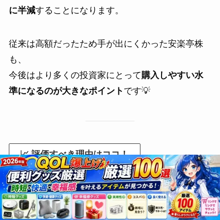
に半減
することになります。
従来は高額だったため手が出にくかった安楽亭株
も、
今後はより多くの投資家にとって
購入しやすい水
準になるのが大きなポイント
です💡
📈 評価すべき理由はココ！
✅
少額投資家や初心者にも優しい価格帯