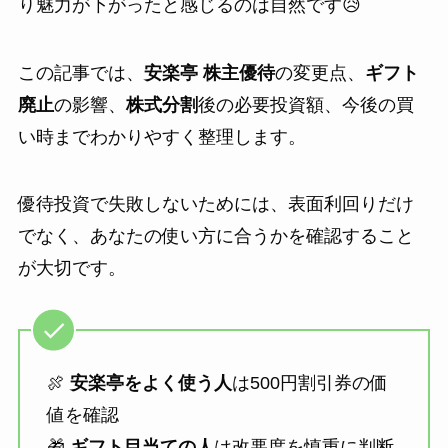
り魅力が下がったと感じるのは自然です😥
この記事では、
安楽亭 株主優待
の変更点、
ギフト
廃止
の影響、
株式分割
後の必要投資額、今後の買
い時までわかりやすく整理します。
優待投資で失敗しないためには、表面利回りだけ
でなく、あなたの使い方に合うかを確認すること
が大切です。
🍖
安楽亭をよく使う人
は500円割引券の価
値を確認
🎁
ギフト目当ての人
は改悪度を慎重に判断