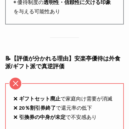
◉ 優待制度の
透明性・信頼性に欠ける印象
を与える可能性あり
📝【評価が分かれる理由】安楽亭優待は外食
派/ギフト派で真逆評価
❌
ギフトセット廃止
で家庭向け需要が消滅
❌
20％割引券終了
で還元率の低下
❌
引換券の中身が未定
で不安感あり