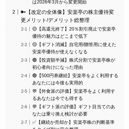
は2026年3月から変更開始
🔑【改定の全体像】安楽亭の株主優待変
更メリット/デメリット総整理
🟡【高還元終了】20％割引廃止で安楽亭
優待の魅力はどこまで低下
🟡【ギフト消滅】自宅用/贈答用に使えた
安楽亭優待が使えなくなる
🟢【投資額半減】株式分割で安楽亭株が
初心者向けになった理由
🟢【500円券継続】安楽亭をよく利用する
あなたには今後も実用的
💬【外食派の評価】安楽亭をよく利用す
るあなたは今でも得する
💬【ギフト派の評価】ギフト目当てのあ
なたは乗り換え検討が必要
✅【継続か売却か】安楽亭株の判断基準