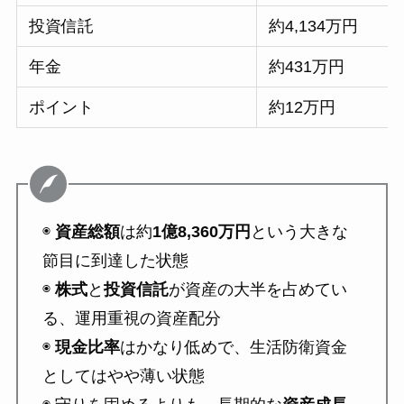
投資信託
約4,134万円
年金
約431万円
ポイント
約12万円
◉
資産総額
は約
1億8,360万円
という大きな
節目に到達した状態
◉
株式
と
投資信託
が資産の大半を占めてい
る、運用重視の資産配分
◉
現金比率
はかなり低めで、生活防衛資金
としてはやや薄い状態