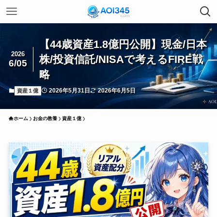
【44歳資産1.8億円公開】現金/日本
2026
株/投資信託/NISAで考えるFIRE戦
6/05
略
2026年5月31日
2026年6月5日
資産１億
ホーム
お金の教養
資産１億