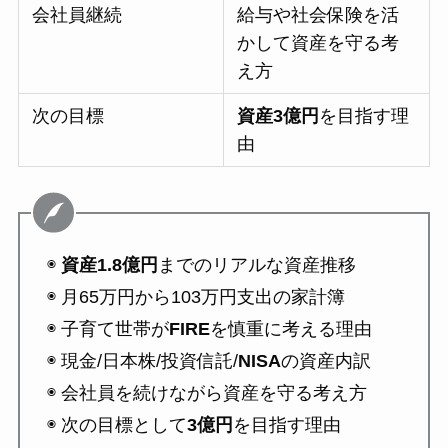
会社員継続
給与や社会保険を活
かして資産を守る考
え方
次の目標
資産3億円
を目指す理
由
◉
資産1.8億円
までのリアルな資産推移
◉ 月65万円から103万円支出の家計簿
◉ 子育て世帯が
FIRE
を慎重に考える理由
◉ 現金/日本株/投資信託/
NISA
の資産内訳
◉ 会社員を続けながら資産を守る考え方
◉ 次の目標として
3億円
を目指す理由