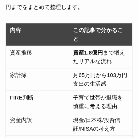
円までをまとめて整理します。
内容
この記事で分かるこ
と
資産推移
資産1.8億円
まで増え
たリアルな流れ
家計簿
月65万円から103万円
支出の生活感
FIRE判断
子育て世帯が退職を
慎重に考える理由
資産内訳
現金/日本株/投資信
託/NISAの考え方