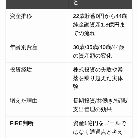
と
資産推移
22歳貯蓄0円から44歳
純金融資産1.8億円ま
での流れ
年齢別資産
30歳/35歳/40歳/44歳
の資産額の変化
投資経験
株式投資の失敗や暴
落を乗り越えた実体
験
増えた理由
長期投資/共働き/転職/
支出管理の効果
FIRE判断
資産1億円をゴールで
はなく通過点と考え