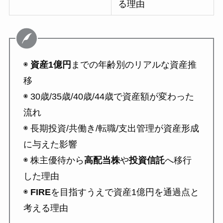
る理由
◉
資産1億円
までの年齢別のリアルな資産推
移
◉ 30歳/35歳/40歳/44歳で資産額が変わった
流れ
◉ 長期投資/共働き/転職/支出管理が資産形成
に与えた影響
◉ 株主優待から
高配当株
や
投資信託
へ移行
した理由
◉
FIRE
を目指すうえで資産1億円を通過点と
考える理由