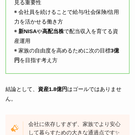
見る重要性
◉ 会社員を続けることで給与/社会保険/信用
力を活かせる働き方
◉
新NISA
や
高配当株
で配当収入を育てる資
産運用
◉ 家族の自由度を高めるために次の目標
3億
円
を目指す考え方
結論として、
資産1.8億円
はゴールではありませ
ん。
会社に依存しすぎず、家族でより安心
して暮らすための大きな通過点です✨