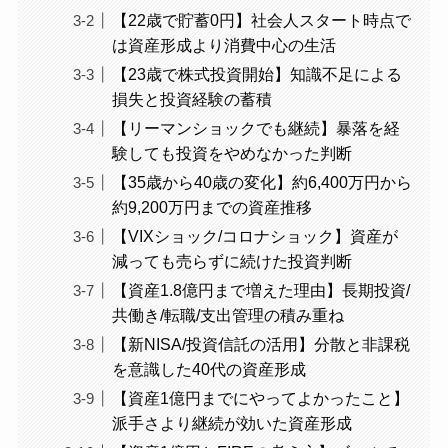
【22歳で貯蓄0円】社会人スタート時点で
は資産形成より消費中心の生活
【23歳で株式投資開始】知識不足による
損失と投資経験の蓄積
【リーマンショックでも継続】暴落を経
験しても投資をやめなかった判断
【35歳から40歳の変化】約6,400万円から
約9,200万円までの資産推移
【VIXショック/コロナショック】資産が
減っても売らずに続けた投資判断
【資産1.8億円まで増えた理由】長期投資/
共働き/転職/支出管理の積み重ね
【新NISA/投資信託の活用】分散と非課税
を意識した40代の資産形成
【資産1億円までにやってよかったこと】
派手さより継続が効いた資産形成