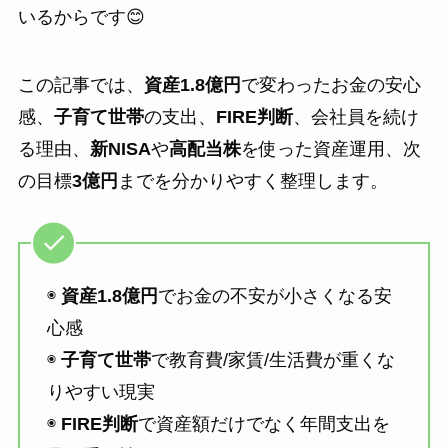
いるからです😊
この記事では、
資産1.8億円
で変わったお金の安心
感、
子育て世帯
の支出、
FIRE判断
、会社員を続け
る理由、
新NISA
や
高配当株
を使った資産運用、次
の目標
3億円
までを分かりやすく整理します。
◉
資産1.8億円
でお金の不安が小さくなる安
心感
◉
子育て世帯
で教育費/家賃/生活費が重くな
りやすい現実
◉
FIRE判断
で資産額だけでなく年間支出を