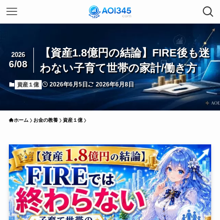
【資産1.8億円の結論】FIRE後も迷
2026
6/08
わない子育て世帯の家計/働き方
2026年6月5日
2026年6月8日
資産１億
ホーム
お金の教養
資産１億