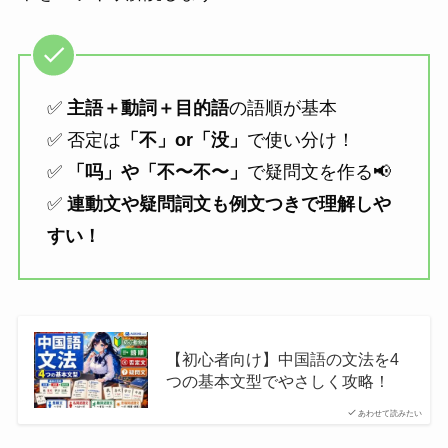
✅
主語＋動詞＋目的語
の語順が基本
✅ 否定は
「不」or「没」
で使い分け！
✅
「吗」や「不〜不〜」
で疑問文を作る📢
✅
連動文や疑問詞文も例文つきで理解しや
すい！
【初心者向け】中国語の文法を4
つの基本文型でやさしく攻略！
あわせて読みたい