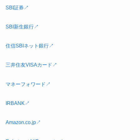
SBI証券↗
SBI新生銀行↗
住信SBIネット銀行↗
三井住友VISAカード↗
マネーフォワード↗
IRBANK↗
Amazon.co.jp↗