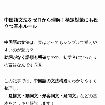
中国語文法をゼロから理解！検定対策にも役
立つ基本ルール
中国語の文法
は、実はとってもシンプルで覚えや
すいのが魅力💡
助詞がなく語順も明確
なので、初学者にぴったり
の言語なんです🇨🇳
この記事では、
中国語の文法構造
をわかりやすく
整理し、
「
是構文・動詞文・形容詞文・疑問文
」などの基
本をスッキリ解説します！