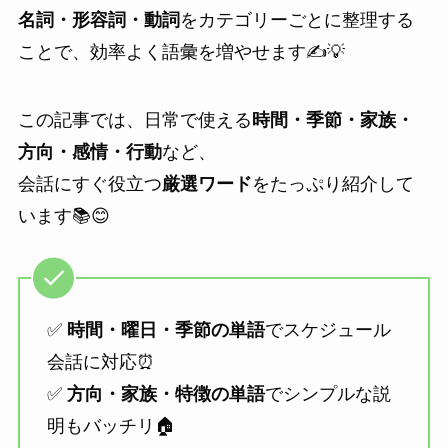
名詞・形容詞・動詞
をカテゴリーごとに整理する
ことで、効率よく語彙を増やせます✍️💡
この記事では、日常で使える
時間・季節・家族・
方向・感情・行動
など、
会話にすぐ役立つ
厳選ワード
をたっぷり紹介して
います📚😊
✅
時間・曜日・季節の単語
でスケジュール
会話に対応⏰
✅
方向・家族・特徴の単語
でシンプルな説
明もバッチリ🏠