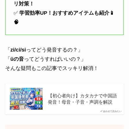
リ対策！
✅
学習効率UP！おすすめアイテムも紹介📱
🧠
「
zi/ci/si
ってどう発音するの？」
「
üの音
ってどうすればいいの？」
そんな疑問もこの記事でスッキリ解消！
【初心者向け】カタカナで中国語
発音！母音・子音・声調を解説
あわせて読みたい