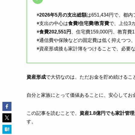
◉
2026年5月の支出総額
は651,434円で、
◉支出の中心は
食費/住宅費/教育費
で、上位3
◉
食費202,551円
、住宅費159,000円、教育費
◉通信費や保険などの固定費は低く抑えつつ
◉資産形成後も家計簿をつけることで、必要
資産形成
で大切なのは、ただお金を貯め続けるこ
自分と家族にとって価値あることに、安心してお金
この記事を読むことで、
資産1.8億円でも家計管
す。