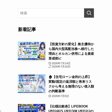
新着記事
【投資方針の変化】株主優待か
ら国内大型高配当株へ移行した
理由とオルカン併用による資産
形成術📈
2026年7月14日
2026年7月16日
🏠【住宅ローン金利の上昇】
変動/固定の返済額と将来リス
クから考える無理のない借入額
の判断基準
2026年7月5日
【仕様比較表】LIFEBOOK
U9314X/S U9313/M U9312/Jの