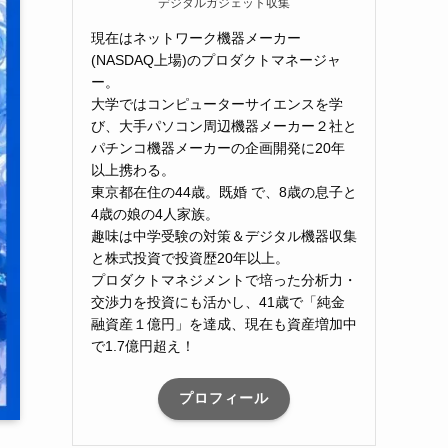
デジタルガジェット収集
現在はネットワーク機器メーカー
(NASDAQ上場)のプロダクトマネージャ
ー。
大学ではコンピューターサイエンスを学
び、大手パソコン周辺機器メーカー２社と
パチンコ機器メーカーの企画開発に20年
以上携わる。
東京都在住の44歳。既婚 で、8歳の息子と
4歳の娘の4人家族。
趣味は中学受験の対策＆デジタル機器収集
と株式投資で投資歴20年以上。
プロダクトマネジメントで培った分析力・
交渉力を投資にも活かし、41歳で「純金
融資産１億円」を達成、現在も資産増加中
で1.7億円超え！
プロフィール