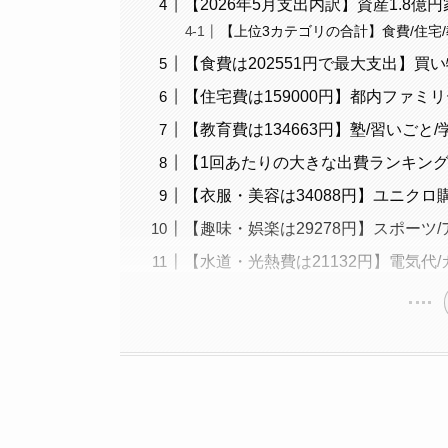
【2026年5月支出内訳】資産1.8
【上位3カテゴリの合計】食費/住宅
【食費は202551円で最大支出】買い
【住宅費は159000円】都内ファ
【教育費は134663円】塾/習いご
【1回あたりの大きな出費ランキング
【衣服・美容は34088円】ユニク
【趣味・娯楽は29278円】スポーツ
【水道・光熱費は21132円】電気