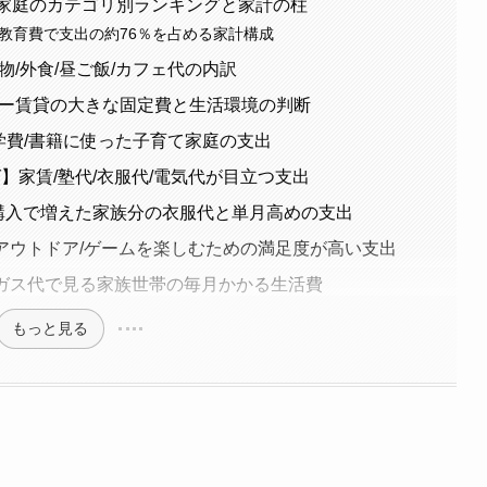
億円家庭のカテゴリ別ランキングと家計の柱
/教育費で支出の約76％を占める家計構成
物/外食/昼ご飯/カフェ代の内訳
ミリー賃貸の大きな固定費と生活環境の判断
と/学費/書籍に使った子育て家庭の支出
】家賃/塾代/衣服代/電気代が目立つ支出
ロ購入で増えた家族分の衣服代と単月高めの支出
/アウトドア/ゲームを楽しむための満足度が高い支出
代/ガス代で見る家族世帯の毎月かかる生活費
もっと見る