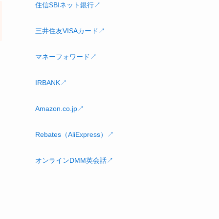
住信SBIネット銀行↗
三井住友VISAカード↗
マネーフォワード↗
IRBANK↗
Amazon.co.jp↗
Rebates（AliExpress）↗
オンラインDMM英会話↗