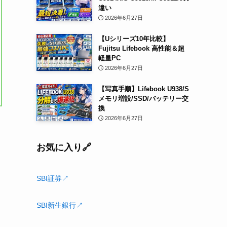
違い
2026年6月27日
【Uシリーズ10年比較】
Fujitsu Lifebook 高性能＆超
軽量PC
2026年6月27日
【写真手順】Lifebook U938/S
メモリ増設/SSD/バッテリー交
換
2026年6月27日
お気に入り🔗
SBI証券↗
SBI新生銀行↗