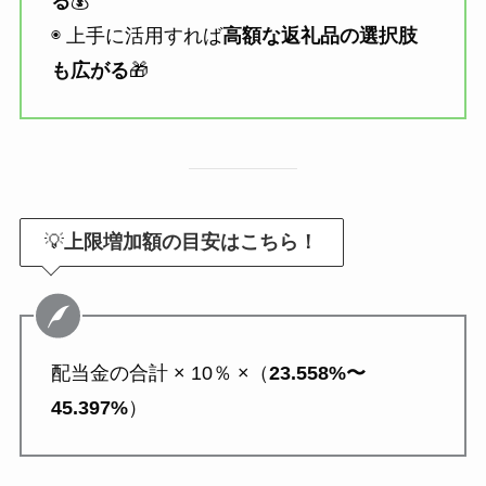
る
💰
◉ 上手に活用すれば
高額な返礼品の選択肢
も広がる
🎁
💡
上限増加額の目安はこちら！
配当金の合計 × 10％ ×（
23.558%〜
45.397%
）