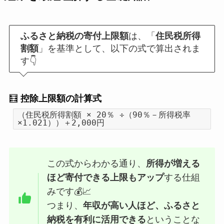
ふるさと納税の寄付上限額
は、「
住民税所得
割額
」を基準として、以下の式で算出されま
す👇
🧮
控除上限額の計算式
（住民税所得割額 × 20％ ÷（90％－所得税率
×1.021））＋2,000円
この式からわかる通り、
所得が増える
ほど寄付できる上限もアップ
する仕組
みです💰📈
つまり、
年収が高い人ほど、ふるさと
納税を有利に活用できる
ということな