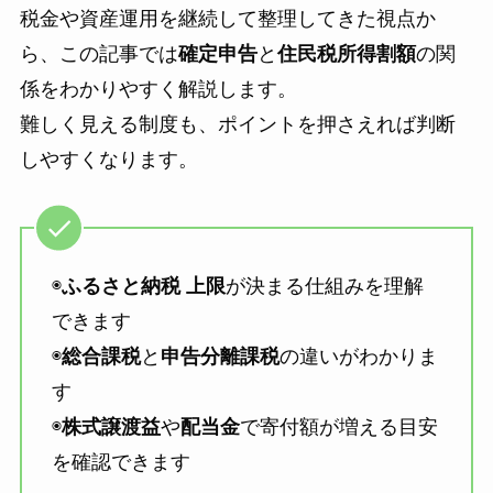
税金や資産運用を継続して整理してきた視点か
ら、この記事では
確定申告
と
住民税所得割額
の関
係をわかりやすく解説します。
難しく見える制度も、ポイントを押さえれば判断
しやすくなります。
◉
ふるさと納税 上限
が決まる仕組みを理解
できます
◉
総合課税
と
申告分離課税
の違いがわかりま
す
◉
株式譲渡益
や
配当金
で寄付額が増える目安
を確認できます