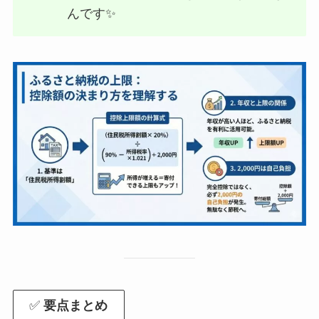
んです✨
✅
要点まとめ