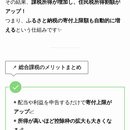
その結果、
課税所得が増加し、住民税所得割額が
アップ！
つまり、
ふるさと納税の寄付上限額も自動的に増
える
という仕組みです✨
📌
総合課税のメリットまとめ
◉ 配当や利益を申告するだけで
寄付上限が
アップ
📈
◉
所得が高いほど控除枠の拡大も大きくな