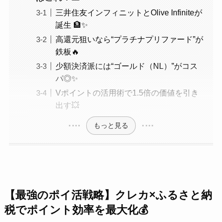
三井住友インフィニットとOlive Infiniteが
誕生 🏦✨
高還元狙いなら“プラチナプリファード”が
鉄板🔥
少額決済派には“ゴールド（NL）”がコス
パ◎✨
Vポイントの活用術で1.5倍の価値を引き
出す💥
もっと見る
【
最強のポイ活戦略
】
クレカ×ふるさと納
税
でポイント効率を最大化💰