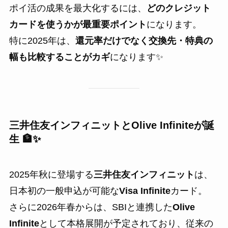
ポイ活の成果を最大化するには、
どのクレジット
カードを使うかが最重要ポイント
になります。
特に2025年は、
還元率だけでなく交換先・特典の
幅も比較することがカギ
になります✨
三井住友インフィニットとOlive Infiniteが誕
生 🏦✨
2025年秋に登場する
三井住友インフィニット
は、
日本初の一般申込が可能な
Visa Infinite
カード。
さらに2026年春からは、SBIと連携した
Olive
Infinite
として本格展開が予定されており、従来の