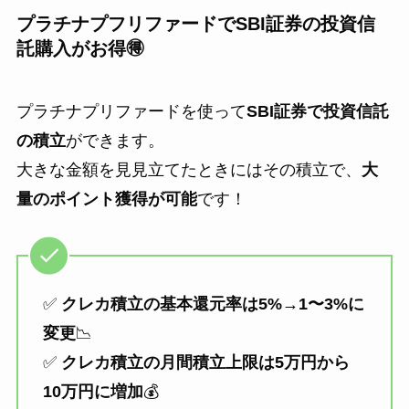
プラチナプフリファードでSBI証券の投資信
託購入がお得🉐
プラチナプリファードを使って
SBI証券で投資信託
の積立
ができます。
大きな金額を見見立てたときにはその積立で、
大
量のポイント獲得が可能
です！
✅
クレカ積立の基本還元率は5%→1〜3%に
変更
📉
✅
クレカ積立の月間積立上限は5万円から
10万円に増加
💰