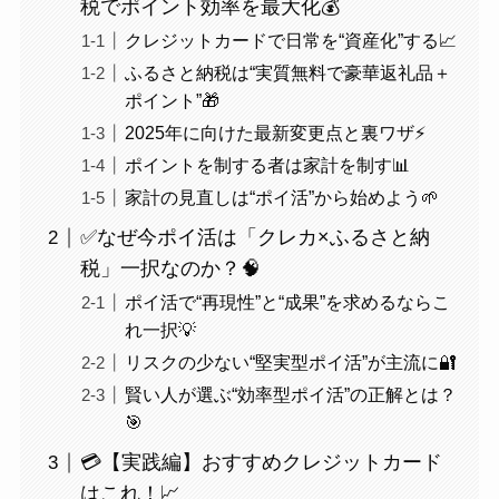
税でポイント効率を最大化💰
クレジットカードで日常を“資産化”する📈
ふるさと納税は“実質無料で豪華返礼品＋
ポイント”🎁
2025年に向けた最新変更点と裏ワザ⚡
ポイントを制する者は家計を制す📊
家計の見直しは“ポイ活”から始めよう🌱
✅なぜ今ポイ活は「クレカ×ふるさと納
税」一択なのか？🧠
ポイ活で“再現性”と“成果”を求めるならこ
れ一択💡
リスクの少ない“堅実型ポイ活”が主流に🔐
賢い人が選ぶ“効率型ポイ活”の正解とは？
🎯
💳【実践編】おすすめクレジットカード
はこれ！📈