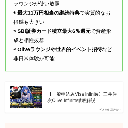
ラウンジが使い放題
◉
最大11万円相当の継続特典
で実質的なお
得感も大きい
◉
SBI証券カード積立最大6％還元
で資産形
成と相性抜群
◉
Oliveラウンジや世界的イベント招待
など
非日常体験が可能
【一般申込みVisa Infinite】三井住
友Olive Infinite徹底解説
あわせて読みたい