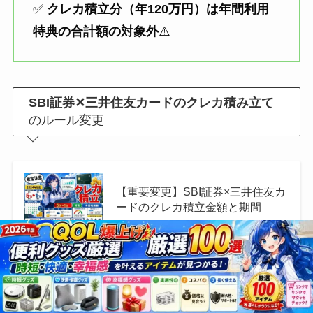
✅
クレカ積立分（年120万円）は年間利用
特典の合計額の対象外
⚠️
SBI証券✕三井住友カードのクレカ積み立て
のルール変更
【重要変更】SBI証券×三井住友カ
ードのクレカ積立金額と期間
あわせて読みたい